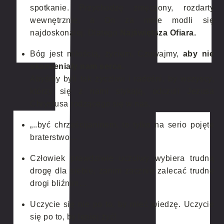
spotkanie. Przychodzę zmęczony, rozdarty
wewnętrznie, a On za mnie modli się
najdoskonalej. Dlatego
Najświętsza Ofiara.
Bóg jest miłością, życiem. Czuwajmy,
aby nie
skamieniały nam serca.
Abyśmy byli tak życzliwi i radośni, by wszyscy,
którzy się z nami stykają, odczuli Jezusa
Chrystusa rodzącego się w nas.
„..być chrześcijaninem, to tylko na serio pojęte
braterstwo…
Człowiek prawdziwie uczciwy wybiera trudną
drogę dla siebie, zanim zacznie zalecać trudne
drogi bliźnim…
Uczycie się nie po to, by mieć wiedzę. Uczycie
się po to, by lepiej żyć!