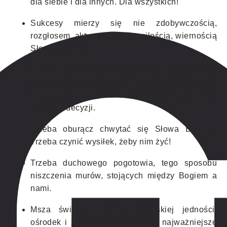
dla siebie i dla innych. Dla wszystkich!
Sukcesy mierzy się nie zdobywczością,
rozgłosem, aktywnością ale miłością, wiernością
Słowu Bożemu.
Rzeczy prawdziwie wielkich nie dokonuje się
siłą fizyczną, szybkością, zręcznością, sprytem.
Rzeczy prawdziwie wielkie wymagają rozwagi,
dojrzałej decyzji.
Trzeba oburącz chwytać się Słowa Bożego.
Trzeba czynić wysiłek, żeby nim żyć!
Trzeba duchowego pogotowia, tego sposobu
niszczenia murów, stojących między Bogiem a
nami.
Msza święta – próba braterskiej jedności,
ośrodek i życie całej wspólnoty, najważniejsze