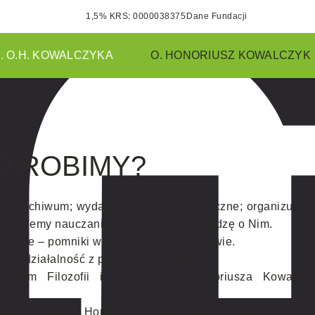
1,5% KRS: 0000038375
Dane Fundacji
. O.H. KOWALCZYKA
O. HONORIUSZ KOWALCZYK
O ROBIMY?
ymy archiwum; wydajemy książki biograficzne; organizujemy
laryzujemy nauczanie o. Honoriusza i wiedzę o Nim.
mienie – pomniki w Poznaniu i w Wylatowie.
ąc tę działalność z pracą wychowawczą.
udium Filozofii i Teologii im. Honoriusza Kowalczy
odzinnych o. Honoriusza, dotyczące kształcenia i wyc