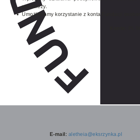
młodzieży.
Umożliwiamy korzystanie z konta Fundacji osobom
Konto:
PL 5
E-mail:
aletheia@eksrzynka.pl