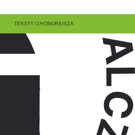
TEKSTY O.HONORIUSZA
 sesje, spotkania
ka OP. Kontakt:
howania dzieci i