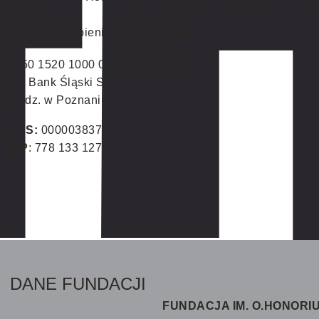
 zbierającym pieniądze na leczenie.
6 1050 1520 1000 0022 7780 0088
ING Bank Śląski SA
Oddz. w Poznaniu
KRS:
0000038375
NIP
: 778 133 1272
DANE FUNDACJI
FUNDACJA IM. O.HONOR