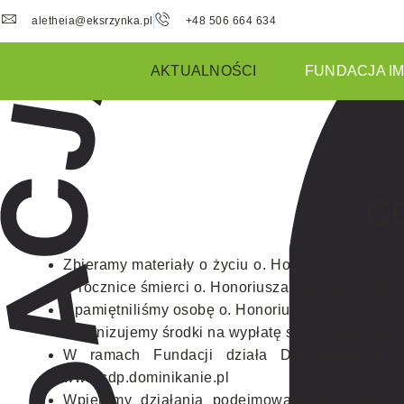
aletheia@eksrzynka.pl
+48 506 664 634
AKTUALNOŚCI
FUNDACJA IM
C
Zbieramy materiały o życiu o. Honoriusza: tworz
w rocznice śmierci o. Honoriusza, wystawy, popu
Upamiętniliśmy osobę o. Honoriusza stawiając ka
Organizujemy środki na wypłatę stypendiów, łącz
W ramach Fundacji działa Dominikańskie St
www.sdp.dominikanie.pl
Wpieramy działania podejmowane w stronach r