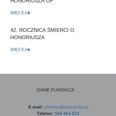
HONORIUSZA OP
WIĘCEJ
42. ROCZNICA ŚMIERCI O.
HONORIUSZA
WIĘCEJ
DANE FUNDACJI
E-mail:
aletheia@eksrzynka.pl
Telefon:
506 664 634