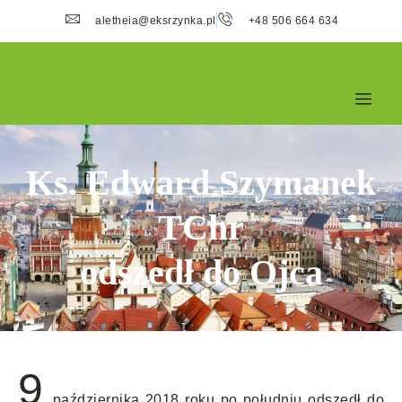
aletheia@eksrzynka.pl
+48 506 664 634
Ks. Edward Szymanek
TChr
odszedł do Ojca
9
października 2018 roku po południu odszedł do