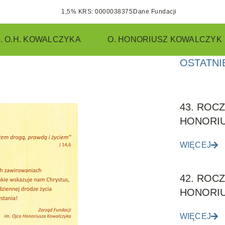
1,5% KRS: 0000038375
Dane Fundacji
. O.H. KOWALCZYKA
O. HONORIUSZ KOWALCZYK
OSTATNI
43. ROCZ
HONORIU
WIĘCEJ
42. ROCZ
HONORI
WIĘCEJ