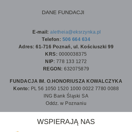
DANE FUNDACJI
E-mail:
aletheia@eksrzynka.pl
Telefon:
506 664 634
Adres: 61-716 Poznań, ul. Kościuszki 99
KRS:
0000038375
NIP
: 778 133 1272
REGON:
632075879
FUNDACJA IM. O.HONORIUSZA KOWALCZYKA
Konto:
PL 56 1050 1520 1000 0022 7780 0088
ING Bank Śląski SA
Oddz. w Poznaniu
WSPIERAJĄ NAS